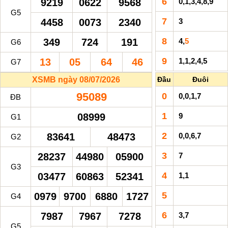
6
9219
0622
9568
0,1,3,4,8,9
G5
7
4458
0073
2340
3
8
349
724
191
4,
5
G6
9
13
05
64
46
1,1,2,4,5
G7
XSMB ngày 08/07/2026
Đầu
Đuôi
95089
0
0,0,1,7
ĐB
1
08999
9
G1
2
83641
48473
0,0,6,7
G2
3
28237
44980
05900
7
G3
4
03477
60863
52341
1,1
5
0979
9700
6880
1727
G4
6
7987
7967
7278
3,7
G5