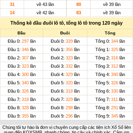
31
về 43 lần
80
về 39 lần
14
về 42 lần
83
về 39 lần
Thống kê đầu đuôi lô tô, tổng lô tô trong 120 ngày
Đầu
Đuôi
Tổng
Đầu 0:
297
lần
Đuôi 0:
339
lần
Tổng 0:
344
lần
Đầu 1:
346
lần
Đuôi 1:
356
lần
Tổng 1:
325
lần
Đầu 2:
307
lần
Đuôi 2:
323
lần
Tổng 2:
316
lần
Đầu 3:
323
lần
Đuôi 3:
332
lần
Tổng 3:
312
lần
Đầu 4:
300
lần
Đuôi 4:
329
lần
Tổng 4:
340
lần
Đầu 5:
340
lần
Đuôi 5:
320
lần
Tổng 5:
326
lần
Đầu 6:
326
lần
Đuôi 6:
318
lần
Tổng 6:
330
lần
Đầu 7:
318
lần
Đuôi 7:
329
lần
Tổng 7:
311
lần
Đầu 8:
328
lần
Đuôi 8:
298
lần
Tổng 8:
291
lần
Đầu 9:
355
lần
Đuôi 9:
296
lần
Tổng 9:
345
lần
Chúng tôi tự hào là đơn vị chuyên cung cấp các tiện ích Xổ Số liên
quan đến KQXSMB, nhanh chóng, tin cậy và chính xác. Cảm ơn