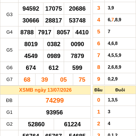
3
94592
17075
20686
3,9
G3
4
30666
28817
53748
6,
7
,8,9
5
8788
7917
8057
4410
7
G4
6
8019
0382
0090
4,6,8
G5
7
4549
0989
7879
4,5,5,9
8
674
612
599
2,6,8,9
G6
9
68
39
05
75
0,2,9
G7
XSMB ngày 13/07/2026
Đầu
Đuôi
74299
0
1,3,5
ĐB
1
93956
3
G1
2
52860
61224
4
G2
3
0,1,2