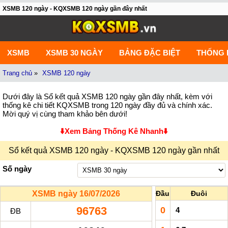
XSMB 120 ngày - KQXSMB 120 ngày gần đây nhất
XSMB
XSMB 30 NGÀY
BẢNG ĐẶC BIỆT
THỐNG 
Trang chủ
»
XSMB 120 ngày
Dưới đây là Sổ kết quả XSMB 120 ngày gần đây nhất, kèm với
thống kê chi tiết KQXSMB trong 120 ngày đầy đủ và chính xác.
Mời quý vị cùng tham khảo bên dưới!
⬇️Xem Bảng Thống Kê Nhanh⬇️
Sổ kết quả XSMB 120 ngày - KQXSMB 120 ngày gần nhất
Số ngày
XSMB ngày 16/07/2026
Đầu
Đuôi
96763
0
4
ĐB