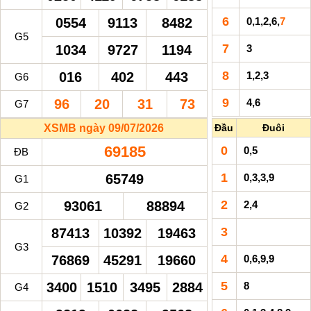
6
0554
9113
8482
0,1,2,6,
7
G5
7
1034
9727
1194
3
8
016
402
443
1,2,3
G6
9
96
20
31
73
4,6
G7
XSMB ngày 09/07/2026
Đầu
Đuôi
69185
0
0,5
ĐB
1
65749
0,3,3,9
G1
2
93061
88894
2,4
G2
3
87413
10392
19463
G3
4
76869
45291
19660
0,6,9,9
5
3400
1510
3495
2884
8
G4