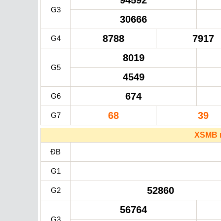
94592
G3
30666
8788
7917
G4
8019
G5
4549
674
G6
68
39
G7
XSMB n
ĐB
G1
52860
G2
56764
G3