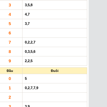
3
3,5,8
4
4,7
5
3,7
6
7
0,2,2,7
8
0,3,5,6
9
2,2,5
Đầu
Đuôi
0
5
1
0,2,7,7,9
2
3
3,9