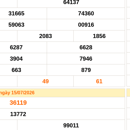
64137
31665
74360
59063
00916
2083
1856
6287
6628
3904
7946
663
879
49
61
gày 15/07/2026
36119
13772
99011