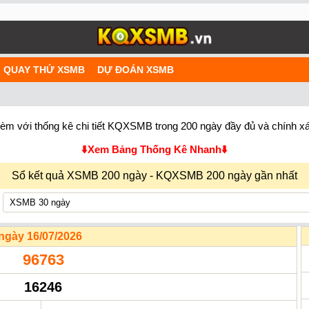
QUAY THỬ XSMB
DỰ ĐOÁN XSMB
èm với thống kê chi tiết KQXSMB trong 200 ngày đầy đủ và chính xá
⬇️Xem Bảng Thống Kê Nhanh⬇️
Sổ kết quả XSMB 200 ngày - KQXSMB 200 ngày gần nhất
gày 16/07/2026
96763
16246