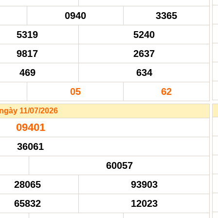
0940
3365
5319
5240
9817
2637
469
634
05
62
gày 11/07/2026
09401
36061
60057
28065
93903
65832
12023