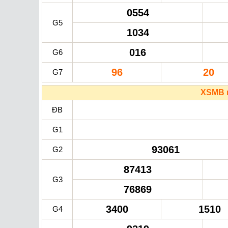
0554
G5
1034
016
G6
96
20
G7
XSMB n
ĐB
G1
93061
G2
87413
G3
76869
3400
1510
G4