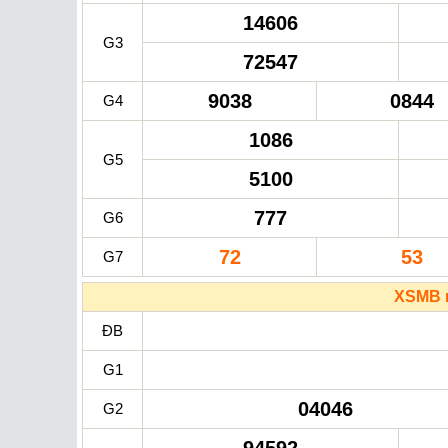
14606
G3
72547
9038
0844
G4
1086
G5
5100
777
G6
72
53
G7
XSMB n
ĐB
G1
04046
G2