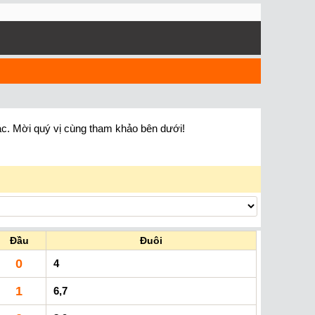
c. Mời quý vị cùng tham khảo bên dưới!
Đầu
Đuôi
0
4
1
6,7