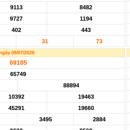
9113
8482
9727
1194
402
443
31
73
gày 09/07/2026
69185
65749
88894
10392
19463
45291
19660
3495
2884