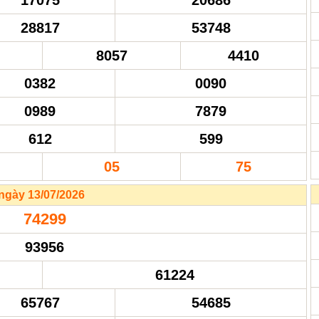
17075
20686
28817
53748
8057
4410
0382
0090
0989
7879
612
599
05
75
gày 13/07/2026
74299
93956
61224
65767
54685