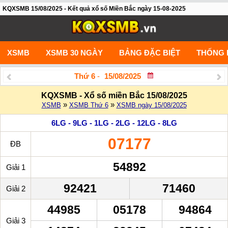
KQXSMB 15/08/2025 - Kết quả xổ số Miền Bắc ngày 15-08-2025
XSMB
XSMB 30 NGÀY
BẢNG ĐẶC BIỆT
THỐNG 
Thứ 6
-
KQXSMB - Xổ số miền Bắc 15/08/2025
»
»
XSMB
XSMB Thứ 6
XSMB ngày 15/08/2025
6LG - 9LG - 1LG - 2LG - 12LG - 8LG
07177
ĐB
54892
Giải 1
92421
71460
Giải 2
44985
05178
94864
Giải 3